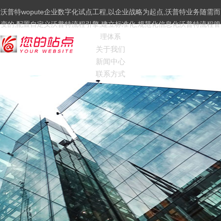
沃普特wopute企业数字化试点工程,以企业战略为起点,沃普特业务随需而
变的,配置自定义沃普特流程引擎,建立标准化,规范化信息化沃普特流程管
理体系
关于我们
新闻中心
联系方式