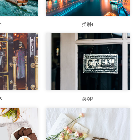
4
类别4
3
类别3