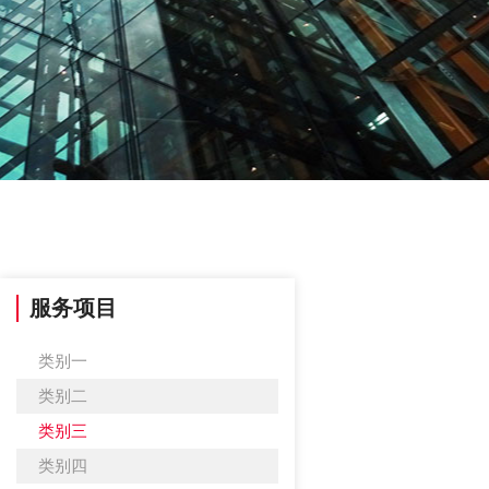
服务项目
类别一
类别二
类别三
类别四