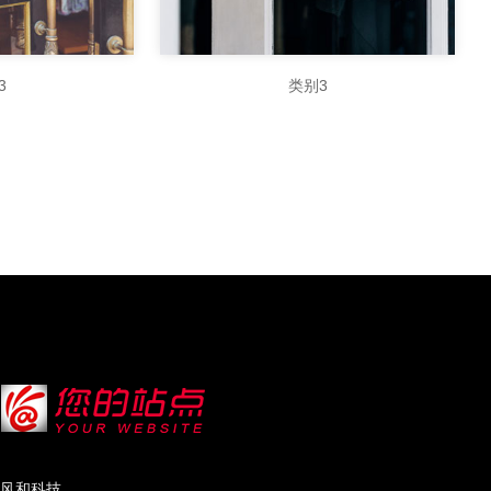
3
类别3
风和科技