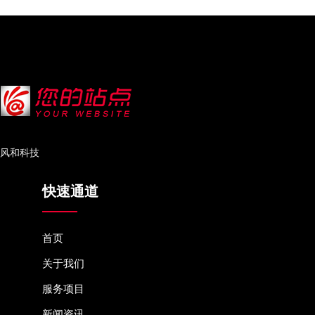
风和科技
快速通道
首页
关于我们
服务项目
新闻资讯