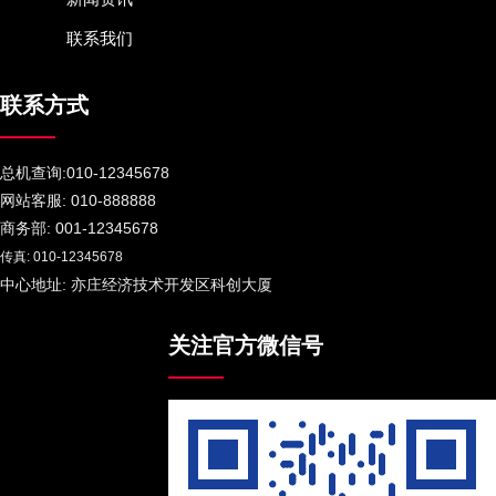
联系我们
联系方式
总机查询:010-12345678
网站客服: 010-888888
商务部: 001-12345678
传真: 010-12345678
中心地址: 亦庄经济技术开发区科创大厦
关注官方微信号