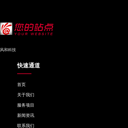
风和科技
快速通道
首页
关于我们
服务项目
新闻资讯
联系我们