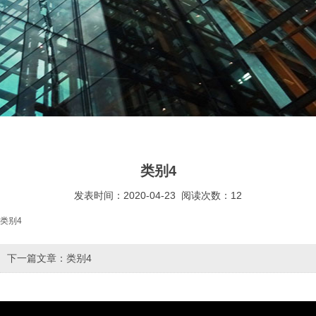
类别4
发表时间：2020-04-23
阅读次数：12
类别4
下一篇文章：
类别4